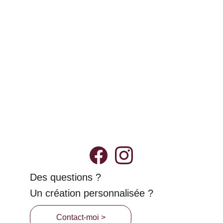
Livraison
Possibilité de retrait en main propre 
dans la métropole de Montpellier (34) et 
alentours. 
Demande ton code de réduction !
Des questions ?
Un création personnalisée ?
Contact-moi >