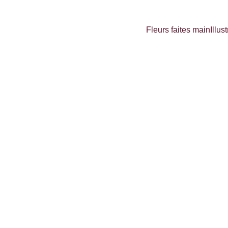
Fleurs faites main
Illus
ection Poly