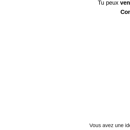
Tu peux 
ven
Con
Photo de Jan van der Wolf
Vous avez une idé