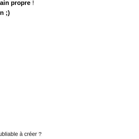
ain propre
 !
n ;)
bliable à créer ? 