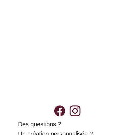
votre commande pour effectuer une 
demande d'annulation par mail.
Livraison
Possibilité de retrait en main propre 
dans la métropole de Montpellier (34) et 
alentours. 
Demande ton code de réduction !
Des questions ?
Un création personnalisée ?