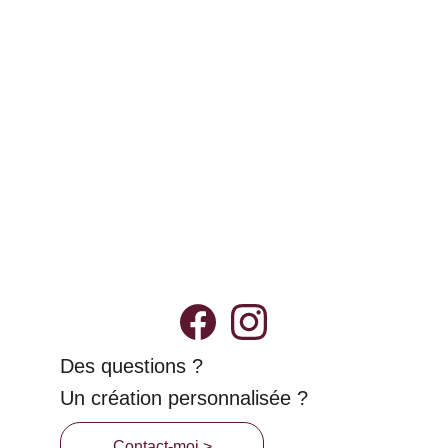
Livraison
Possibilité de retrait en main propre 
dans la métropole de Montpellier (34) et 
alentours. 
Demande ton code de réduction !
Des questions ?
Un création personnalisée ?
Contact-moi >